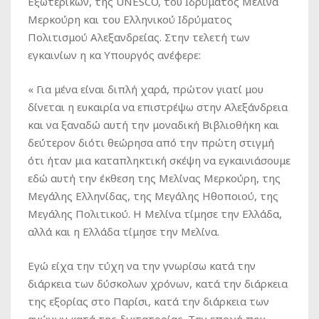
Εξωτερικών, της UNESCO, του Ιδρύματος Μελίνα
Μερκούρη και του Ελληνικού Ιδρύματος
Πολιτισμού Αλεξανδρείας. Στην τελετή των
εγκαινίων η κα Υπουργός ανέφερε:
« Για μένα είναι διπλή χαρά, πρώτον γιατί μου
δίνεται η ευκαιρία να επιστρέψω στην Αλεξάνδρεια
και να ξαναδώ αυτή την μοναδική Βιβλιοθήκη και
δεύτερον διότι θεώρησα από την πρώτη στιγμή
ότι ήταν μια καταπληκτική σκέψη να εγκαινιάσουμε
εδώ αυτή την έκθεση της Μελίνας Μερκούρη, της
Μεγάλης Ελληνίδας, της Μεγάλης Ηθοποιού, της
Μεγάλης Πολιτικού. Η Μελίνα τίμησε την Ελλάδα,
αλλά και η Ελλάδα τίμησε την Μελίνα.
Εγώ είχα την τύχη να την γνωρίσω κατά την
διάρκεια των δύσκολων χρόνων, κατά την διάρκεια
της εξορίας στο Παρίσι, κατά την διάρκεια των
αγώνων κατά της δικτατορίας. Την εποχή που