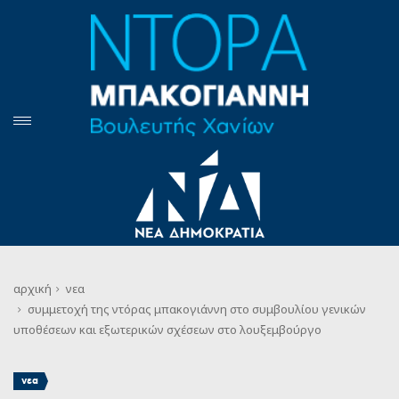
αρχική
νεα
συμμετοχή της ντόρας μπακογιάννη στο συμβουλίου γενικών
υποθέσεων και εξωτερικών σχέσεων στο λουξεμβούργο
νεα