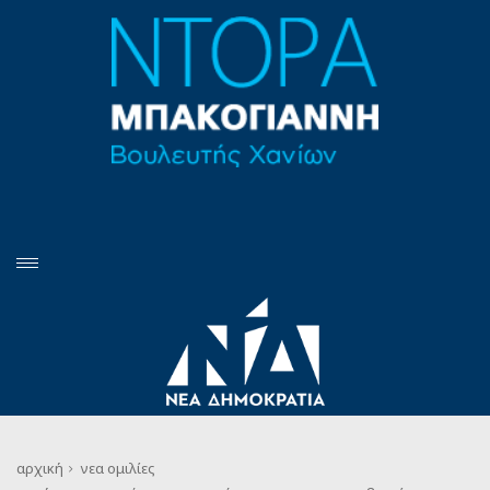
αρχική
νεα
ομιλίες