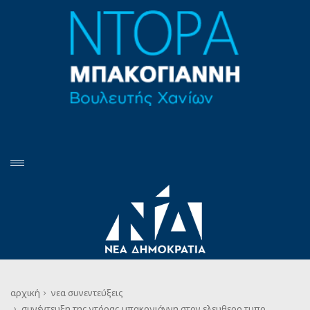
αρχική
νεα
συνεντεύξεις
συνέντευξη της ντόρας μπακογιάννη στον ελευθερο τυπο