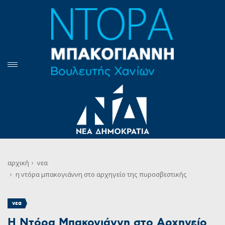
αρχική
νεα
η ντόρα μπακογιάννη στο αρχηγείο της πυροσβεστικής
νεα
Η Ντόρα Μπακογιάννη στο Αρχηγείο