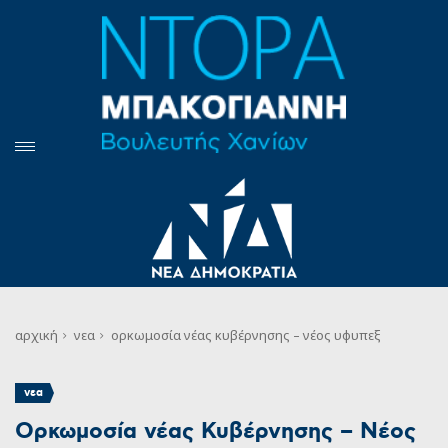
αρχική
νεα
ορκωμοσία νέας κυβέρνησης – νέος υφυπεξ
νεα
Ορκωμοσία νέας Κυβέρνησης – Νέος