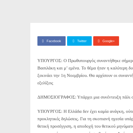
Facebook
Twitter
Google+
ΥΠΟΥΡΓΟΣ: Ο Πρωθυπουργός συναντήθηκε σήμερα το
Βασιλάκη και μ’ εμένα. Το θέμα ήταν η καλύτερη δ
ξεκινάει την 1η Νοεμβρίου. Θα αρχίσουν οι συναντήσ
εξελίξεις
ΔΗΜΟΣΙΟΓΡΑΦΟΣ: Υπάρχει μια συνέντευξη πάλι σή
ΥΠΟΥΡΓΟΣ: Η Ελλάδα δεν έχει καμία ανάγκη, ούτε 
προκλητικές δηλώσεις. Για τη σκοπιανή ηγεσία υπάρ
θετική προσέγγιση, η αποδοχή του θετικού μηνύματ