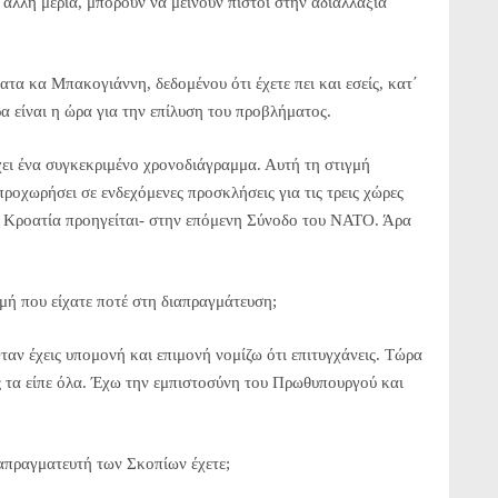
άλλη μεριά, μπορούν να μείνουν πιστοί στην αδιαλλαξία
κα Μπακογιάννη, δεδομένου ότι έχετε πει και εσείς, κατ΄
ρα είναι η ώρα για την επίλυση του προβλήματος.
ι ένα συγκεκριμένο χρονοδιάγραμμα. Αυτή τη στιγμή
προχωρήσει σε ενδεχόμενες προσκλήσεις για τις τρεις χώρες
ε η Κροατία προηγείται- στην επόμενη Σύνοδο του ΝΑΤΟ. Άρα
 που είχατε ποτέ στη διαπραγμάτευση;
αν έχεις υπομονή και επιμονή νομίζω ότι επιτυγχάνεις. Τώρα
ός τα είπε όλα. Έχω την εμπιστοσύνη του Πρωθυπουργού και
ραγματευτή των Σκοπίων έχετε;