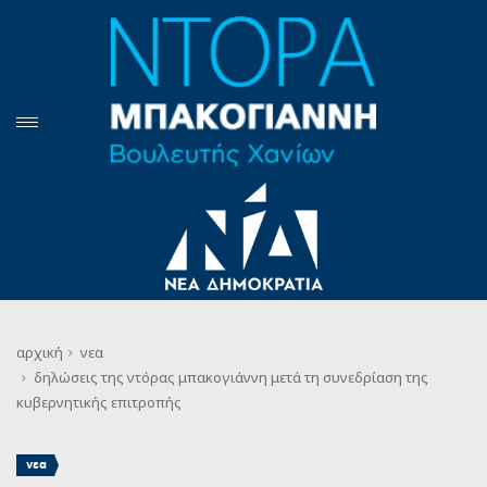
αρχική
νεα
δηλώσεις της ντόρας μπακογιάννη μετά τη συνεδρίαση της
κυβερνητικής επιτροπής
νεα