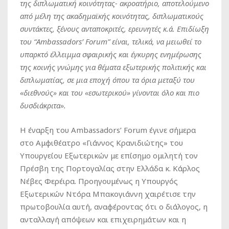
της διπλωματική κοινότητας- ακροατήριο, αποτελούμενο
από μέλη της ακαδημαϊκής κοινότητας, διπλωματικούς
συντάκτες, ξένους ανταποκριτές, ερευνητές κ.ά. Επιδίωξη
του “
Ambassadors
’
Forum
” είναι, τελικά, να μειωθεί το
υπαρκτό έλλειμμα σφαιρικής και έγκυρης ενημέρωσης
της κοινής γνώμης για θέματα εξωτερικής πολιτικής και
διπλωματίας, σε μια εποχή όπου τα όρια μεταξύ του
«διεθνούς» και του «εσωτερικού» γίνονται όλο και πιο
δυσδιάκριτα».
Η έναρξη του Ambassadors’ Forum έγινε σήμερα
στο Αμφιθέατρο «Γιάννος Κρανιδιώτης» του
Υπουργείου Εξωτερικών με επίσημο ομιλητή τον
Πρέσβη της Πορτογαλίας στην Ελλάδα κ. Κάρλος
Νέβες Φερέιρα. Προηγουμένως η Υπουργός
Εξωτερικών Ντόρα Μπακογιάννη χαιρέτισε την
πρωτοβουλία αυτή, αναφέροντας ότι ο διάλογος, η
ανταλλαγή απόψεων και επιχειρημάτων και η