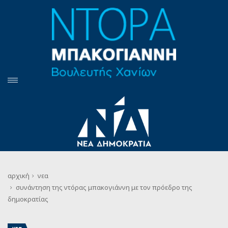
αρχική
νεα
συνάντηση της ντόρας μπακογιάννη με τον πρόεδρο της
δημοκρατίας