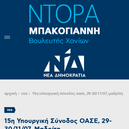
αρχική
νεα
15η υπουργική σύνοδος οασε, 29-30/11/07, μαδρίτη
νεα
15η Υπουργική Σύνοδος ΟΑΣΕ, 29-