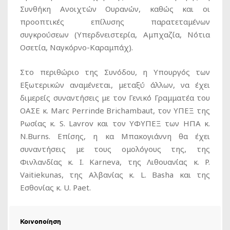
Συνθήκη Ανοιχτών Ουρανών, καθώς και οι
προοπτικές επίλυσης παρατεταμένων
συγκρούσεων (Υπερδνειστερία, Αμπχαζία, Νότια
Οσετία, Ναγκόρνο-Καραμπάχ).
Στο περιθώριο της Συνόδου, η Υπουργός των
Εξωτερικών αναμένεται, μεταξύ άλλων, να έχει
διμερείς συναντήσεις με τον Γενικό Γραμματέα του
ΟΑΣΕ κ. Marc Perrinde Brichambaut, τον ΥΠΕΞ της
Ρωσίας κ. S. Lavrov και τον ΥΦΥΠΕΞ των ΗΠΑ κ.
N.Burns. Επίσης, η κα Μπακογιάννη θα έχει
συναντήσεις με τους ομολόγους της, της
Φινλανδίας κ. I. Karneva, της Λιθουανίας κ. P.
Vaitiekunas, της Αλβανίας κ. L. Basha και της
Εσθονίας κ. U. Paet.
Κοινοποίηση