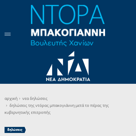
αρχική
νεα
δηλώσεις
δηλώσεις της ντόρας μπακογιάννη μετά το πέρας της
κυβερνητικής επιτροπής
δηλώσεις