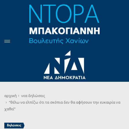
αρχική
νεα
δηλώσεις
“θέλω να ελπίζω ότι τα σκόπια δεν θα αφήσουν την ευκαιρία να
χαθεί”
δηλώσεις