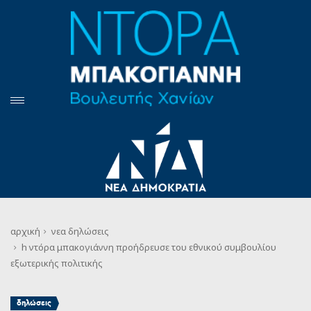
αρχική
νεα
δηλώσεις
h ντόρα μπακογιάννη προήδρευσε του εθνικού συμβουλίου
εξωτερικής πολιτικής
δηλώσεις