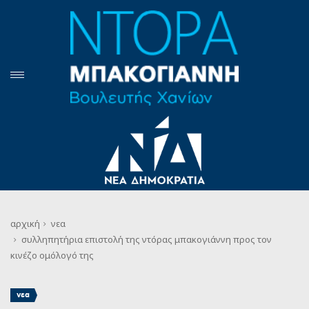
αρχική
νεα
συλληπητήρια επιστολή της ντόρας μπακογιάννη προς τον
κινέζο ομόλογό της
νεα