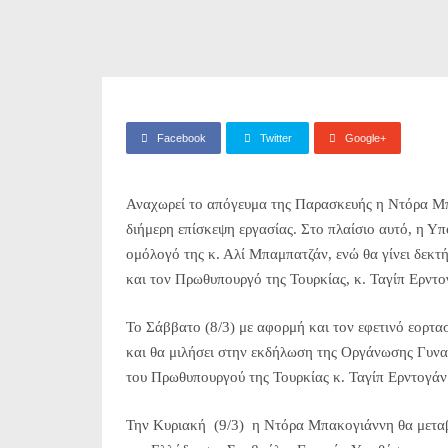
Facebook
Twitter
Google+
Αναχωρεί το απόγευμα της Παρασκευής η Ντόρα Μπ
διήμερη επίσκεψη εργασίας. Στο πλαίσιο αυτό, η Υ
ομόλογό της κ. Αλί Μπαμπατζάν, ενώ θα γίνει δεκτ
και τον Πρωθυπουργό της Τουρκίας, κ. Ταγίπ Ερντο
Το Σάββατο (8/3) με αφορμή και τον εφετινό εορτα
και θα μιλήσει στην εκδήλωση της Οργάνωσης Γυν
του Πρωθυπουργού της Τουρκίας κ. Ταγίπ Ερντογάν
Την Κυριακή (9/3) η Ντόρα Μπακογιάννη θα μεταβε