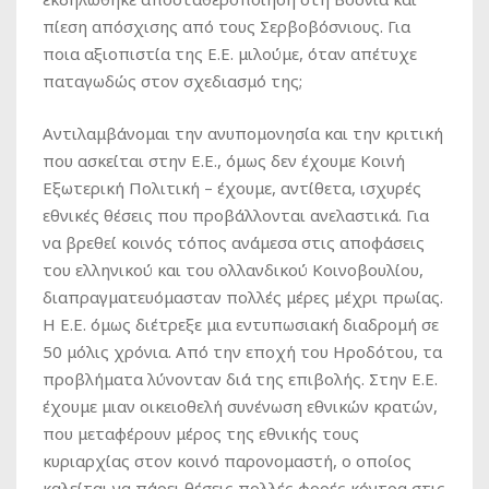
πίεση απόσχισης από τους Σερβοβόσνιους. Για
ποια αξιοπιστία της Ε.Ε. μιλούμε, όταν απέτυχε
παταγωδώς στον σχεδιασμό της;
Αντιλαμβάνομαι την ανυπομονησία και την κριτική
που ασκείται στην Ε.Ε., όμως δεν έχουμε Κοινή
Εξωτερική Πολιτική – έχουμε, αντίθετα, ισχυρές
εθνικές θέσεις που προβάλλονται ανελαστικά. Για
να βρεθεί κοινός τόπος ανάμεσα στις αποφάσεις
του ελληνικού και του ολλανδικού Κοινοβουλίου,
διαπραγματευόμασταν πολλές μέρες μέχρι πρωίας.
Η Ε.Ε. όμως διέτρεξε μια εντυπωσιακή διαδρομή σε
50 μόλις χρόνια. Από την εποχή του Ηροδότου, τα
προβλήματα λύνονταν διά της επιβολής. Στην Ε.Ε.
έχουμε μιαν οικειοθελή συνένωση εθνικών κρατών,
που μεταφέρουν μέρος της εθνικής τους
κυριαρχίας στον κοινό παρονομαστή, ο οποίος
καλείται να πάρει θέσεις πολλές φορές κόντρα στις