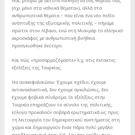
Ναι, μπορώ με αυτοπεποίθηση να σας θυμίσω πως
(όχι μόνο στα «εθνικά θέματα»), αλλά στα
ανθρωπιστικά θέματα – που είναι ένα νέο πεδίο
ανάπτυξης της εξωτερικής πολιτικής – πήγαμε
πρώτοι στον Λίβανο, ενώ στη Μιανμάρ το ελληνικό
αεροσκάφος με ανθρωπιστική βοήθεια
προσγειώθηκε δεύτερο.
Και πώς «προσαρμοζόμαστε» λ.χ. στις έκτακτες
εξελίξεις της Τουρκίας;
Να ανακεφαλαιώσω: Έχουμε σχέδιο, έχουμε
αντανακλαστικά, δεν έχουμε αγκυλώσεις, δεν
έχουμε φοβικά σύνδρομα. Οι εξελίξεις στην
Τουρκία επηρεάζουν το σύνολο της πολιτικής,
εύλογα προκαλούν σοβαρά ερωτηματικά ως προς
τη λειτουργία του δημοκρατικού συστήματος στη
χώρα και δημιουργούν έναν πάρα πολύ μεγάλο
προβληματισμό στην Ε.Ε. Δεν σας κρύβω πως