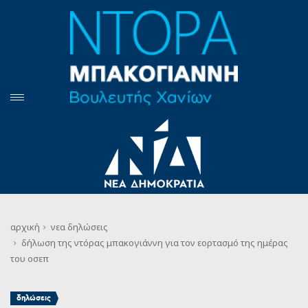
αρχική
νεα
δηλώσεις
δήλωση της ντόρας μπακογιάννη για τον εορτασμό της ημέρας
του οσεπ
δηλώσεις