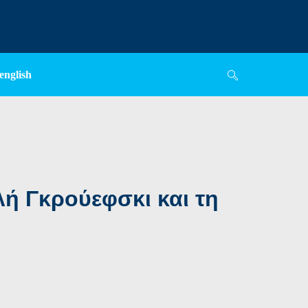
english
ή Γκρούεφσκι και τη