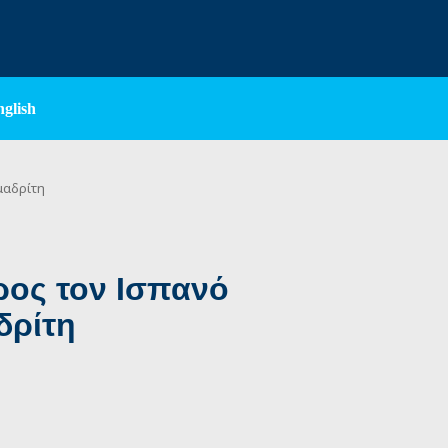
nglish
μαδρίτη
ος τον Ισπανό
δρίτη