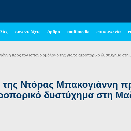
λίες
συνεντεύξεις
άρθρα
multimedia
επικοινωνία
e
ιάννη προς τον ισπανό ομόλογό της για το αεροπορικό δυστύχημα στη 
 της Ντόρας Μπακογιάννη πρ
εροπορικό δυστύχημα στη Μα