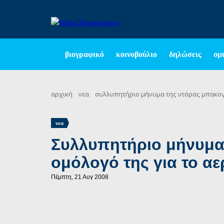
βιογραφικό
κοινοβούλιο
δηλώσεις
ομι
αρχική
νεα
συλλυπητήριο μήνυμα της ντόρας μπακογ
νεα
Συλλυπητήριο μήνυμα
ομόλογό της για το α
Πέμπτη, 21 Αυγ 2008