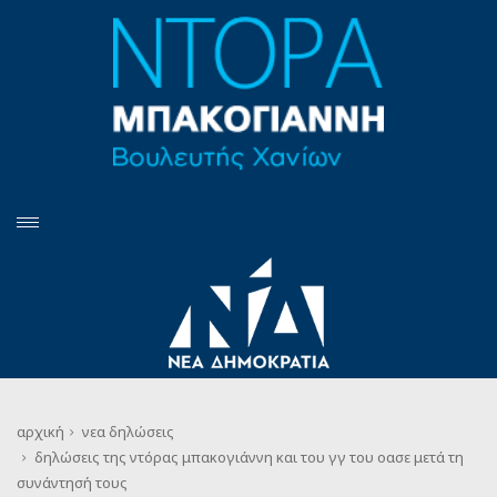
αρχική
νεα
δηλώσεις
δηλώσεις της ντόρας μπακογιάννη και του γγ του οασε μετά τη
συνάντησή τους