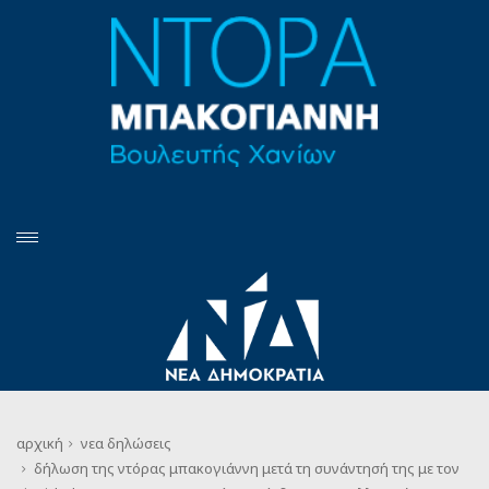
αρχική
νεα
δηλώσεις
δήλωση της ντόρας μπακογιάννη μετά τη συνάντησή της με τον