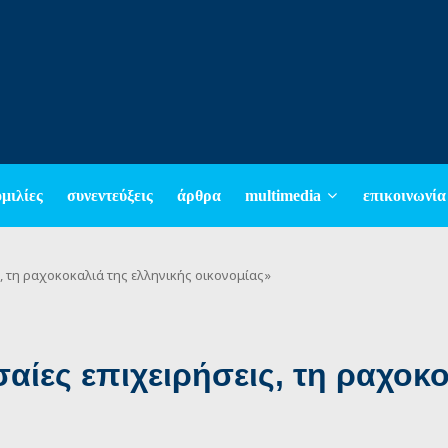
ομιλίες
συνεντεύξεις
άρθρα
multimedia
επικοινωνία
ς, τη ραχοκοκαλιά της ελληνικής οικονομίας»
σαίες επιχειρήσεις, τη ραχοκ