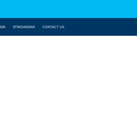
ΝΩΝ
ΕΠΙΚΟΙΝΩΝΙΑ
CONTACT US
ΒΙΟΓΡΑΦΙΚΌ
ΚΟΙΝΟΒΟΎΛΙΟ
ΔΗΛΏΣΕΙΣ
ΟΜΙΛΊΕΣ
ΣΥΝΕΝΤΕΎΞΕΙΣ
ΆΡΘΡΑ
MULTIMEDIA