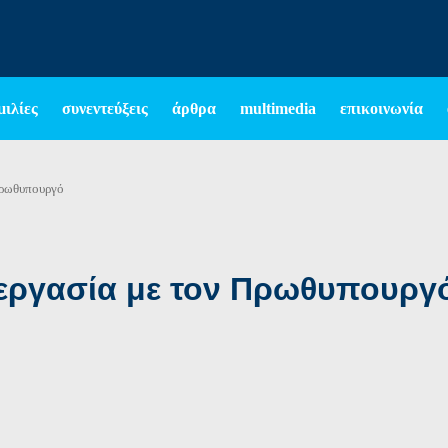
μιλίες
συνεντεύξεις
άρθρα
multimedia
επικοινωνία
 πρωθυπουργό
νεργασία με τον Πρωθυπουργ