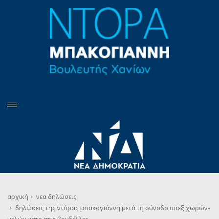
αρχική
νεα
δηλώσεις
δηλώσεις της ντόρας μπακογιάννη μετά τη σύνοδο υπεξ χωρών-