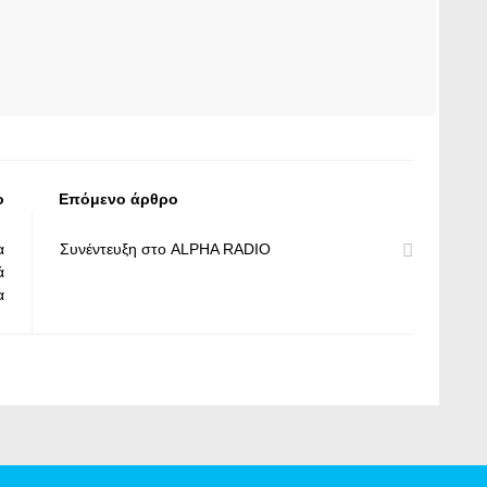
ο
Επόμενο άρθρο
α
Συνέντευξη στο ALPHA RADIO
ά
α