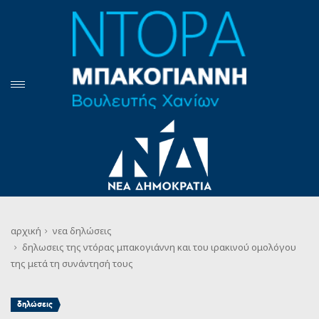
αρχική
νεα
δηλώσεις
δηλωσεις της ντόρας μπακογιάννη και του ιρακινού ομολόγου
της μετά τη συνάντησή τους
δηλώσεις