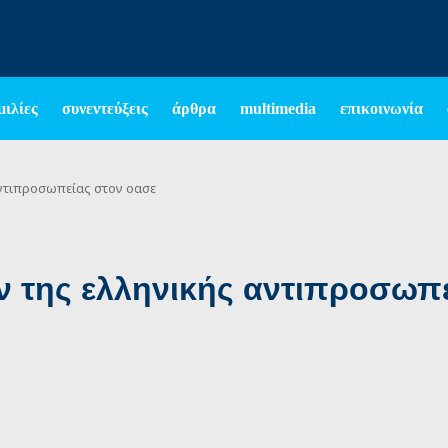
μιλίες
συνεντεύξεις
άρθρα
multimedia
επικοινωνία
αντιπροσωπείας στον οασε
ν της ελληνικής αντιπροσωπ