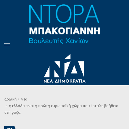
αρχική
νεα
η ελλάδα είναι η πρώτη ευρωπαϊκή χώρα που έστειλε βοήθεια
στη γάζα
νεα