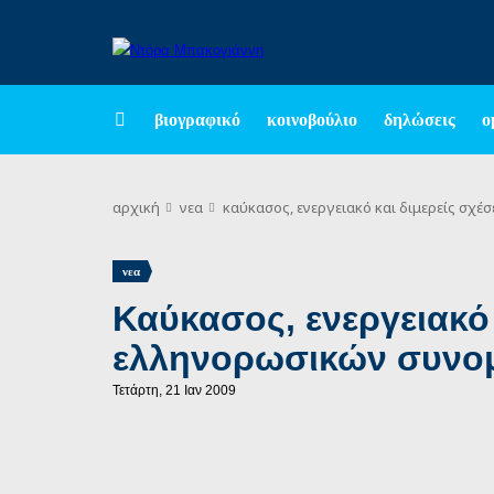
βιογραφικό
κοινοβούλιο
δηλώσεις
ο
αρχική
νεα
καύκασος, ενεργειακό και διμερείς σχέ
νεα
Καύκασος, ενεργειακό 
ελληνορωσικών συνο
Τετάρτη, 21 Ιαν 2009