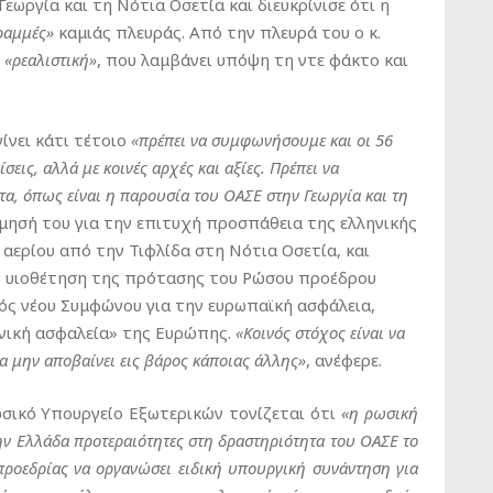
ωργία και τη Νότια Οσετία και διευκρίνισε ότι η
ραμμές»
καμιάς πλευράς. Από την πλευρά του ο κ.
η
«ρεαλιστική»
, που λαμβάνει υπόψη τη ντε φάκτο και
ίνει κάτι τέτοιο
«πρέπει να συμφωνήσουμε και οι 56
εις, αλλά με κοινές αρχές και αξίες. Πρέπει να
, όπως είναι η παρουσία του ΟΑΣΕ στην Γεωργία και τη
ίμησή του για την επιτυχή προσπάθεια της ελληνικής
αερίου από την Τιφλίδα στη Νότια Οσετία, και
ν υιοθέτηση της πρότασης του Ρώσου προέδρου
ός νέου Συμφώνου για την ευρωπαϊκή ασφάλεια,
ονική ασφαλεία» της Ευρώπης.
«Κοινός στόχος είναι να
α μην αποβαίνει εις βάρος κάποιας άλλης»
, ανέφερε.
σικό Υπουργείο Εξωτερικών τονίζεται ότι
«η ρωσική
ην Ελλάδα προτεραιότητες στη δραστηριότητα του ΟΑΣΕ το
 προεδρίας να οργανώσει ειδική υπουργική συνάντηση για