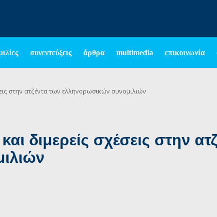
μιλίες
συνεντεύξεις
άρθρα
multimedia
επικοινωνία
σεις στην ατζέντα των ελληνορωσικών συνομιλιών
και διμερείς σχέσεις στην ατ
μιλιών