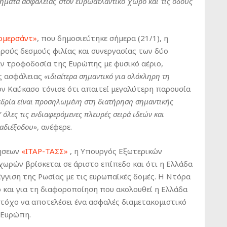
λήματα ασφάλειας στον ευρωατλαντικό χώρο και τις οδούς
ομερσάντ»
, που δημοσιεύτηκε σήμερα (21/1), η
ούς δεσμούς φιλίας και συνεργασίας των δύο
ν τροφοδοσία της Ευρώπης με φυσικό αέριο,
ς ασφάλειας
«ιδιαίτερα σημαντικό για ολόκληρη τη
ον Καύκασο τόνισε ότι απαιτεί μεγαλύτερη παρουσία
δρία είναι προσηλωμένη στη διατήρηση σημαντικής
 όλες τις ενδιαφερόμενες πλευρές σειρά ιδεών και
αδιέξοδου»
, ανέφερε.
δήσεων
«ΙΤΑΡ-ΤΑΣΣ»
, η Υπουργός Εξωτερικών
χωρών βρίσκεται σε άριστο επίπεδο και ότι η Ελλάδα
έγγιση της Ρωσίας με τις ευρωπαϊκές δομές. Η Ντόρα
 και για τη διαφοροποίηση που ακολουθεί η Ελλάδα
στόχο να αποτελέσει ένα ασφαλές διαμετακομιστικό
 Ευρώπη.