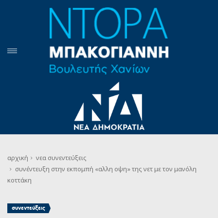
αρχική
νεα
συνεντεύξεις
συνέντευξη στην εκπομπή «αλλη οψη» της νετ με τον μανόλη
κοττάκη
συνεντεύξεις