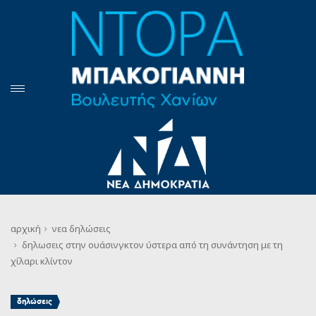
αρχική
νεα
δηλώσεις
δηλωσεις στην ουάσινγκτον ύστερα από τη συνάντηση με τη
χίλαρι κλίντον
δηλώσεις