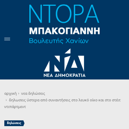
αρχική
νεα
δηλώσεις
δηλωσεις ύστερα από συναντήσεις στο λευκό οίκο και στο στέιτ
ντιπάρτμεντ
δηλώσεις