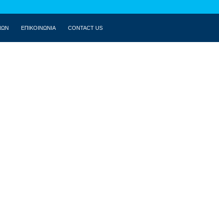
ΝΩΝ
ΕΠΙΚΟΙΝΩΝΙΑ
CONTACT US
ΒΙΟΓΡΑΦΙΚΌ
ΚΟΙΝΟΒΟΎΛΙΟ
ΔΗΛΏΣΕΙΣ
ΟΜΙΛΊΕΣ
ΣΥΝΕΝΤΕΎΞΕΙΣ
ΆΡΘΡΑ
MULTIMEDIA