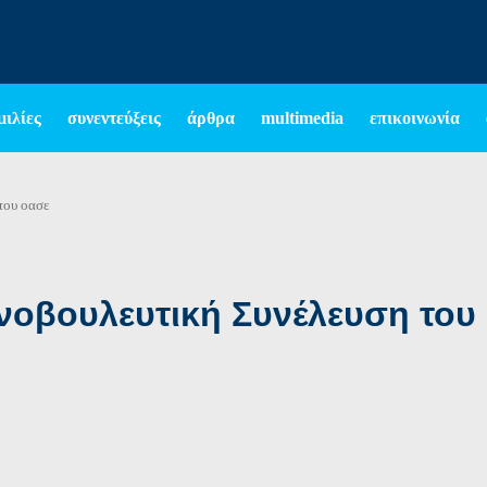
μιλίες
συνεντεύξεις
άρθρα
multimedia
επικοινωνία
του οασε
οινοβουλευτική Συνέλευση το