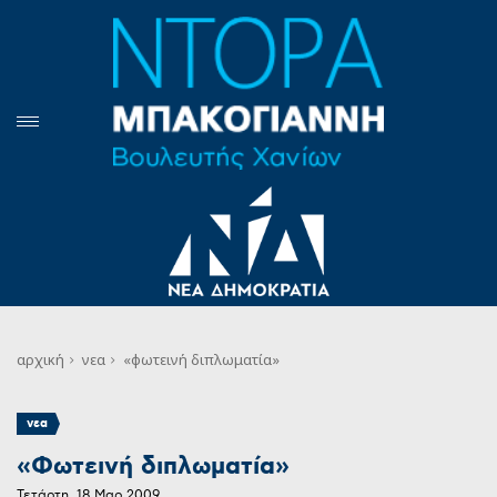
αρχική
νεα
«φωτεινή διπλωματία»
νεα
«Φωτεινή διπλωματία»
Τετάρτη, 18 Μαρ 2009