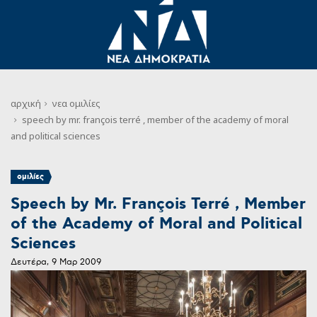
αρχική
νεα
ομιλίες
speech by mr. françois terré , member of the academy of moral
and political sciences
ομιλίες
Speech by Mr. François Terré , Member
of the Academy of Moral and Political
Sciences
Δευτέρα, 9 Μαρ 2009