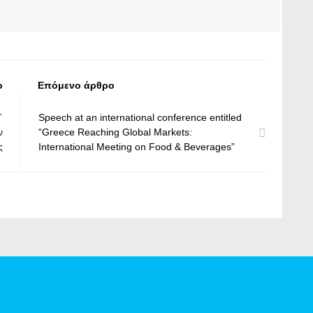
ο
Επόμενο άρθρο
΄
Speech at an international conference entitled
ν
“Greece Reaching Global Markets:
ς
International Meeting on Food & Beverages”