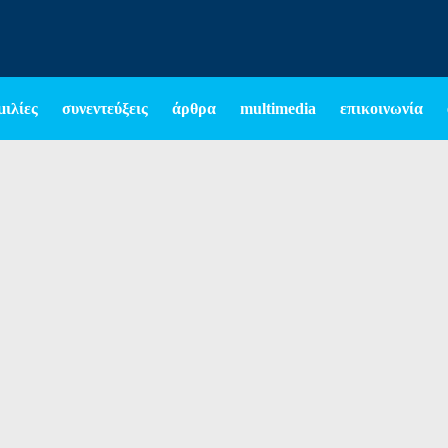
μιλίες
συνεντεύξεις
άρθρα
multimedia
επικοινωνία