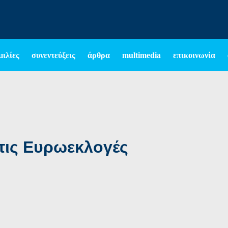
μιλίες
συνεντεύξεις
άρθρα
multimedia
επικοινωνία
α τις Ευρωεκλογές