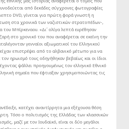
ης εθνικής μας ιστορίας αναφέρεται ο τόμος που
υ συνοδεύεται από δεκάδες σύγχρονες φωτογραφίες
λεπτο DVD, γίνεται για πρώτη φορά γνωστή η
πτωση στα χρονικά των ναζιστικών στρατοπέδων-,
α του Μπίρκεναου. «Δι΄ ολίγα λεπτά ευρέθησαν
ζαρή στο χρονικό του που αναφέρεται σε εκείνη την
αταλέγονταν γενναίοι αξιωματικοί του Ελληνικού
 είχαν επιστρέψει από το αλβανικό μέτωπο για να
 τον ηρωισμό τους οδηγήθηκαν βεβαίως και οι ίδιοι
 έχοντας ψάλλει προηγουμένως τον ελληνικό Εθνικό
ελληνική σημαία που έφτιαξαν χρησιμοποιώντας τις
 ανέδειξε, κατέχει αναντίρρητα μια εξέχουσα θέση
άρτη. Τόσο ο πολιτισμός της Ελλάδας των κλασσικών
σμός, μαζί με τον Ιουδαϊκό, είναι οι δύο μεγάλοι