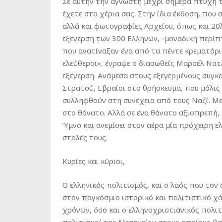
Σε αυτήν την άγνωστη μέχρι σήμερα πτυχή τ
έχετε στα χέρια σας. Στην ίδια έκδοση, πο
αλλά και φωτογραφίες Αρχείου, όπως και 20
εξέγερση των 300 Ελλήνων, -μοναδική περί
που ανατίναξαν ένα από τα πέντε κρεματόρι
ελεύθεροι», έγραψε ο διασωθείς Μαρσέλ Νατ
εξέγερση. Ανάμεσα στους εξεγερμένους συγκ
Στρατού, Εβραίοι στο θρήσκευμα, που μόλις
συλληφθούν στη συνέχεια από τους Ναζί. Με
στο θάνατο. Αλλά σε ένα θάνατο αξιοπρεπή,
Ύμνο και ανεμίσει στον αέρα μία πρόχειρη 
στολές τους.
Κυρίες και κύριοι,
Ο ελληνικός πολιτισμός, και ο λαός που τον
στον παγκόσμιο ιστορικό και πολιτιστικό χ
χρόνων, όσο και ο ελληνοχριστιανικός πολιτι