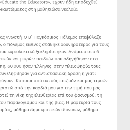
«Educate the Educators», έχουν ήδη αποδεχθεί
λοκαυτώματος στη μαθητιώσα νεολαία.
μας γνωστή. Ο Β΄ Παγκόσμιος Πόλεμος επεφύλαξε
ο, ο πόλεμος εκείνος στάθηκε οδυνηρότερος για τους
που κυριολεκτικά ξεκληρίστηκαν. Ανάμεσα στα 6
ναικών και μικρών παιδιών που οδηγήθηκαν στα
η, 60.000 ήσαν Έλληνες, στην πλειοψηφία τους
 συνελήφθησαν για αντιστασιακή δράση ή γιατί
ύγουν. Κάποιοι από αυτούς επιζούν και μας τιμούν
αριστώ από την καρδιά μου για την τιμή που μας
τεί τη νίκη της ελευθερίας επί του φασισμού, τη
 του παραλογισμού και της βίας. Η μαρτυρία τους
τορίας, μάθημα δημοκρατικών ιδανικών, μάθημα