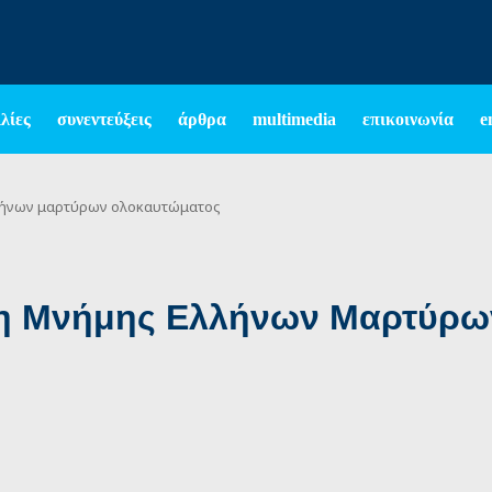
λίες
συνεντεύξεις
άρθρα
multimedia
επικοινωνία
e
λλήνων μαρτύρων ολοκαυτώματος
ση Μνήμης Ελλήνων Μαρτύρω