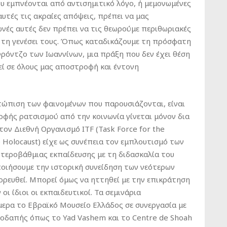
υ εμπνέονται από αντισημιτικό λόγο, ή μεμονωμένες
αυτές τις ακραίες απόψεις, πρέπει να μας
ωνές αυτές δεν πρέπει να τις θεωρούμε περιθωριακές
ν τη γενέσει τους. Όπως καταδικάζουμε τη πρόσφατη
όντζο των Ιωαννίνων, μια πράξη που δεν έχει θέση
εί σε όλους μας αποστροφή και έντονη
ώπιση των φαινομένων που παρουσιάζονται, είναι
ρφής ρατσισμού από την κοινωνία γίνεται μόνον δια
ον Διεθνή Οργανισμό ITF (Task Force for the
Holocaust) είχε ως συνέπεια τον εμπλουτισμό των
τεροβάθμιας εκπαίδευσης με τη διδασκαλία του
οιήσουμε την ιστορική συνείδηση των νεότερων
ορευθεί. Μπορεί όμως να ηττηθεί με την επικράτηση
οι ίδιοι οι εκπαιδευτικοί. Τα σεμινάρια
μερα το Εβραϊκό Μουσείο Ελλάδος σε συνεργασία με
λοδαπής όπως το Yad Vashem και το Centre de Shoah