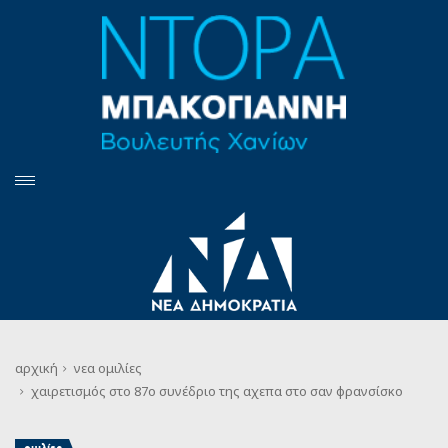
αρχική
νεα
ομιλίες
χαιρετισμός στο 87ο συνέδριο της αχεπα στο σαν φρανσίσκο