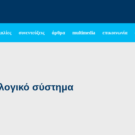
μιλίες
συνεντεύξεις
άρθρα
multimedia
επικοινωνία
κλογικό σύστημα