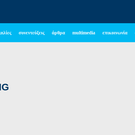
μιλίες
συνεντεύξεις
άρθρα
multimedia
επικοινωνία
IG