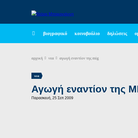
βιογραφικό
κοινοβούλιο
δηλώσεις
ο
αρχική
νεα
αγωγή εναντίον της mig
νεα
Αγωγή εναντίον της M
Παρασκευή, 25 Σεπ 2009