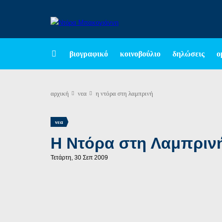
βιογραφικό
κοινοβούλιο
δηλώσεις
ο
αρχική
νεα
η ντόρα στη λαμπρινή
νεα
Η Ντόρα στη Λαμπριν
Τετάρτη, 30 Σεπ 2009