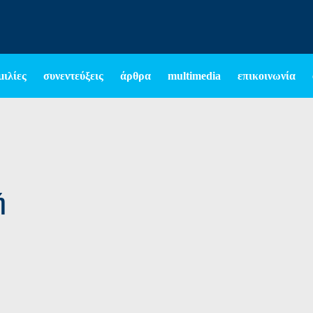
μιλίες
συνεντεύξεις
άρθρα
multimedia
επικοινωνία
ή