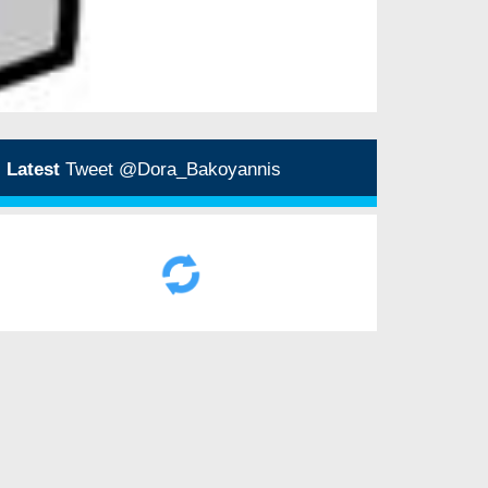
Latest
Tweet @Dora_Bakoyannis