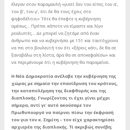
έλεγαν στον Καραμανλή «γιατί δεν του είπες του α’,
του β’, του γ’, ότι δε θα τους έχεις στο
ψηφοδέλτιο;» Τότε θα έπεφτε η κυβέρνηση
αμέσως… Πρέπει κάποτε να είμαστε και λίγο
ρεαλιστές… Δε μπορεί να ζητάμε από έναν
άνθρωπο και να κυβερνήσει με 151 και ταυτόχρονα
να πει στο βουλευτή του ότι «ξέρεις κάτι, δε θα σε
ξαναβάλω στη λίστα, άρα θα σε αποκεφαλίσω» και
να περιμένουμε ότι η κυβέρνηση θα παραμείνει.
Η Νέα Δημοκρατία ανέλαβε την κυβέρνηση της
χώρας με σημαία την επανίδρυση του κράτους,
την καταπολέμηση της διαφθοράς και της
διαπλοκής. Γνωρίζοντας τι έχει γίνει μέχρι
σήμερα, αντί γι’ αυτό ακούσαμε τον
Πρωθυπουργό να παίρνει πίσω την έκφρασή
του για τον κ. Σημίτη – τον είχε χαρακτηρίσει
αρχιερέα της διαπλοκής. Τί ακριβώς συνέβη;