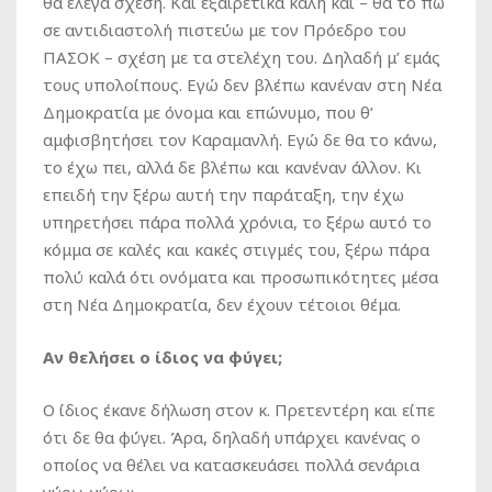
θα έλεγα σχέση. Και εξαιρετικά καλή και – θα το πω
σε αντιδιαστολή πιστεύω με τον Πρόεδρο του
ΠΑΣΟΚ – σχέση με τα στελέχη του. Δηλαδή μ’ εμάς
τους υπολοίπους. Εγώ δεν βλέπω κανέναν στη Νέα
Δημοκρατία με όνομα και επώνυμο, που θ’
αμφισβητήσει τον Καραμανλή. Εγώ δε θα το κάνω,
το έχω πει, αλλά δε βλέπω και κανέναν άλλον. Κι
επειδή την ξέρω αυτή την παράταξη, την έχω
υπηρετήσει πάρα πολλά χρόνια, το ξέρω αυτό το
κόμμα σε καλές και κακές στιγμές του, ξέρω πάρα
πολύ καλά ότι ονόματα και προσωπικότητες μέσα
στη Νέα Δημοκρατία, δεν έχουν τέτοιοι θέμα.
Αν θελήσει ο ίδιος να φύγει;
Ο ίδιος έκανε δήλωση στον κ. Πρετεντέρη και είπε
ότι δε θα φύγει. Άρα, δηλαδή υπάρχει κανένας ο
οποίος να θέλει να κατασκευάσει πολλά σενάρια
γύρω-γύρω;