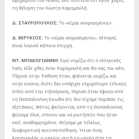
εφημερίδα του Νίκου, δεν πιστεύω ότι έγινε χωρίς
τη θέληση του Κώστα Καραμανλή.
Δ. ΣΤΑΥΡΟΠΟΥΛΟΣ:
Το «είμαι κουρασμένος».
Δ. ΒΕΡΥΚΙΟΣ:
Το «είμαι κουρασμένος». Μπορεί,
είναι λογικό κάποια στιγμή.
ΝΤ. ΜΠΑΚΟΓΙΑΝΝΗ:
Εγώ νομίζω ότι ο ελληνικός
λαός είδε χθες έναν Καραμανλή και θα σας πω κάτι.
Πέρυσι στην Έκθεση όταν, φαίνεται νομίζω και
στην εικόνα, διότι δεν υπάρχει ισχυρότερο τελικώς
όπλο από την τηλεόραση, πέρυσι όταν έφυγα από
τη Θεσσαλονίκη ένιωθα ότι δεν είχαμε περάσει τις
εξετάσεις. Φέτος φεύγοντας από τη Θεσσαλονίκη
φύγαμε όλοι, όποιον και να ρωτήσετε που ήταν
εκεί, αναθαρρημένοι. Φύγαμε με τελείως
διαφορετική αυτοπεποίθηση. Ήταν ένας
Καραμανλής ο οποίος αυτά τα οποία είπε τα