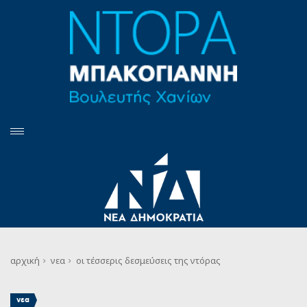
αρχική
νεα
οι τέσσερις δεσμεύσεις της ντόρας
νεα