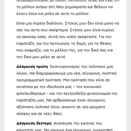
απομακρύνθηκαν, με όσους πιστεύουν, όπως και εγώ, ότι
το μέλλον ανήκει στη Νέα Δημοκρατία και θέλουν να
έχουν λόγο και ρόλο σε αυτό το μέλλον.
Είναι μια πορεία διαλόγου. Στόχος μου δεν είναι μόνο να
σας πω αυτά που σκέφτομαι. Στόχος μου είναι κυρίως
να ακούσω εσάς. Αυτά που εσείς σκέφτεστε. Για την
παράταξη, για την λειτουργία, τη δομή, για τις θέσεις
που εκφράζει, για το μέλλον της, για τον δικό σας και
τον δικό μου ρόλο σε αυτό.
Δέσμευση πρώτη
: Εκσυγχρονισμός του πολιτικού μας
λόγου. Να διαμορφώσουμε μια νέα, σύγχρονη, πειστική
προγραμματική πρόταση. Μια πρόταση που είναι σε
συνέπεια με την ιδεολογία μας – τον κοινωνικό
φιλελευθερισμό – και την κεντροδεξιά φυσιογνωμία της
παράταξής μας. Να αρθρώσουμε έναν σύγχρονο,
αξιόπιστο πολιτικό λόγο, ανοιχτό σε νέα ρεύματα
σκέψης και σε νέες ιδέες.
Δέσμευση δεύτερη
: Ανανέωση της εικόνας του
κόμματός μας. Να γίνουμε ένα σύγχρονο, ευρωπαϊκό,