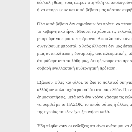
δύσκολη θέση, τους έφεραν στη θέση να απολογούντα
ή να απορρίψουν και αυτό βέβαια μας κόστισε ακρι
Όλα αυτά βέβαια δεν σημαίνουν ότι πρέπει να πέσ
το κυβερνητικό έργο. Μπορεί να χάσαμε τις εκλογέ
μπορούμε να είμαστε περήφανοι. Αφού λοιπόν κάνου
συνεχίσουμε μπροστά, ο λαός άλλωστε δεν μας έστει
μιας αντιπολίτευσης δυναμικής, αποτελεσματικής, α
ότι μάθαμε από τα λάθη μας, ότι φέρνουμε στο προσ
σοβαρή εναλλακτική κυβερνητική πρόταση.
Εξάλλου, φίλες και φίλοι, το ίδιο το πολιτικό σκηνι
αλλάζουν πολύ ταχύτερα απ’ ότι στο παρελθόν. Πρι
δημοσκοπήσεις, μετά από ένα χρόνο χάσαμε τις εκλ
να συμβεί με το ΠΑΣΟΚ, το οποίο ούτως ή άλλως αν
της ηγεσίας του δεν έχει ξεκινήσει καλά.
Ήδη πληθαίνουν οι ενδείξεις ότι είναι ανέτοιμοι να δ