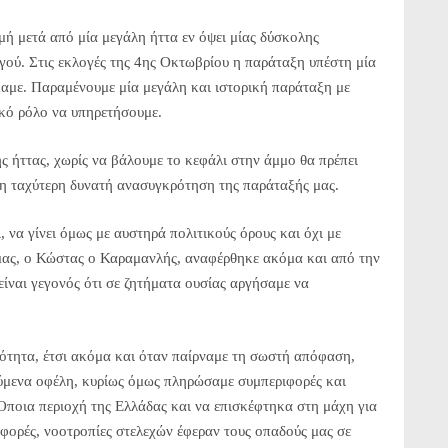
μή μετά από μία μεγάλη ήττα εν όψει μίας δύσκολης
ηγού. Στις εκλογές της 4ης Οκτωβρίου η παράταξη υπέστη μία
ήκαμε. Παραμένουμε μία μεγάλη και ιστορική παράταξη με
ικό ρόλο να υπηρετήσουμε.
ς ήττας, χωρίς να βάλουμε το κεφάλι στην άμμο θα πρέπει
ι η ταχύτερη δυνατή ανασυγκρότηση της παράταξής μας.
 να γίνει όμως με αυστηρά πολιτικούς όρους και όχι με
μας, ο Κώστας ο Καραμανλής, αναφέρθηκε ακόμα και από την
είναι γεγονός ότι σε ζητήματα ουσίας αργήσαμε να
ότητα, έτσι ακόμα και όταν παίρναμε τη σωστή απόφαση,
ούμενα οφέλη, κυρίως όμως πληρώσαμε συμπεριφορές και
 Όποια περιοχή της Ελλάδας και να επισκέφτηκα στη μάχη για
φορές, νοοτροπίες στελεχών έφεραν τους οπαδούς μας σε