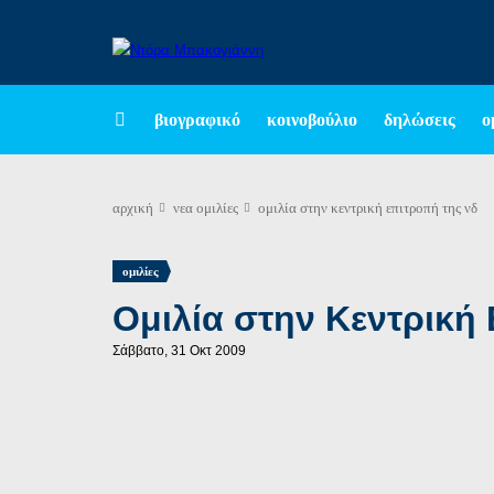
βιογραφικό
κοινοβούλιο
δηλώσεις
ο
αρχική
νεα
ομιλίες
ομιλία στην κεντρική επιτροπή της νδ
ομιλίες
Ομιλία στην Κεντρική
Σάββατο, 31 Οκτ 2009