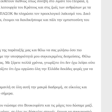
 εκθέτουν διεθνώς όπως συνέβη στο λιμάνι του Πειραιά, η
λειτουργία του Κράτους και στις ζωές των ανθρώπων με τα
ο ΠΑΣΟΚ θα πληρώσει τον προεκλογικό λαϊκισμό του. Δικό
α, έτοιμοι να διεκδικήσουμε και πάλι την εμπιστοσύνη του
η της παράταξής μας και θέλω να σας μιλήσω όσο πιο
με την υποψηφιότητά μου συγκεκριμένες δεσμεύσεις. Θέλω
ς. Με ξέρετε πολλά χρόνια, γνωρίζετε ότι δεν έχω λείψει ούτε
ρίζετε ότι έχω οργώσει όλη την Ελλάδα δεκάδες φορές για να
μανλή σε όλη αυτή την μακρά διαδρομή, σε εύκολες και
υ σήμερα.
ου νιώσαμε στο Βουκουρέστι και τις μάχες που δώσαμε μαζί.
μάχες, σε όλες τις δύσκολες στιγμές, έτοιμη να συγκρουστώ