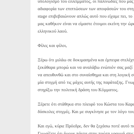
υπολογισμό του ελλείμματος, οι παλινωδίες που μας
αδιαφορία των επιπτώσεων των αποφάσεών του στη 
stage επιβεβαιώνουν απλώς αυτό που είχαμε πει, τ
μας καθήκον είναι να είμαστε έτοιμοι εκείνη την ώρ
ελληνικού λαού.
Φίλες και φίλοι,
Ξέρω ότι μιλάω σε δοκιμασμένα και έμπειρα στελέχ
ξεκάθαρα μπορώ και να αναλάβω ενώπιόν σας μαζί 
να απευθυνθώ και στο συναίσθημα και στη λογική σα
μία στιγμή από τις μάχες αυτής της παράταξης. Γνω
στηρίξω την πολιτική δράση του Κόμματος.
Ξέρετε ότι στάθηκα στο πλευρό του Κώστα του Καρα
δύσκολες στιγμές. Και με συγκίνησε με τον λόγο το
Και εγώ, κύριε Πρόεδρε, δεν θα ξεχάσω ποτέ αυτό π
Γνωρίζετε ότι ήμουν πάντα στην πρώτη γραμμή στις 