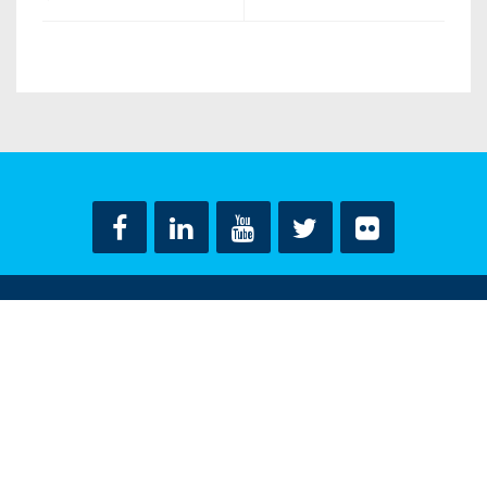
ΟΡΟΙ ΧΡΗΣΗΣ
ΔΗΛΩΣΗ ΠΡΟΣΤΑΣΙΑΣ ΠΡΟΣΩΠΙΚΩΝ ΔΕΔΟΜΕΝΩΝ
ΕΠΙΚΟΙΝΩΝΙΑ
CONTACT US
© ΝΤΟΡΑ ΜΠΑΚΟΓΙΑΝΝΗ 2018