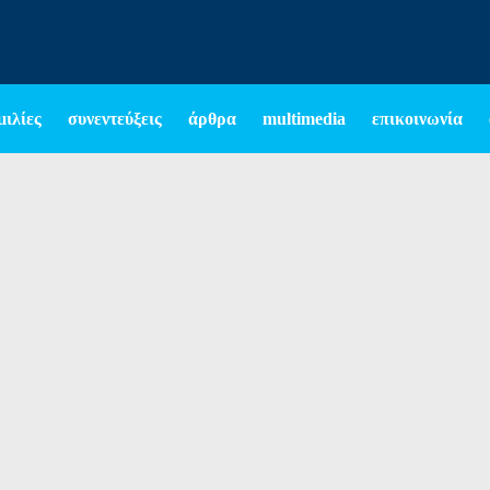
μιλίες
συνεντεύξεις
άρθρα
multimedia
επικοινωνία